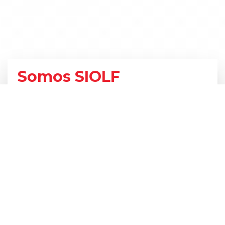
Somos SIOLF
Servicios Integrales
En SIOLF ofrecemos servicios relacionados con
el procesamiento electrónico de información,
brindando consultoría, análisis e
implementación de sistemas computacionales.
Evolucionamos constantemente para
implementar de manera adecuada sistemas
electrónicos y computacionales que sean
seguros y eficaces